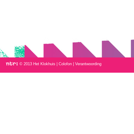
© 2013 Het Klokhuis
|
Colofon
|
Verantwoording