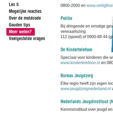
Les 5
0800-2000 en
www.veiligthui
Mogelijke reacties
Over de meldcode
Politie
Gouden tips
Bij dringende en ernstige gev
Meer weten?
verwaarlozing
112 (spoed) of 0900-88 44 (ge
Veelgestelde vragen
De Kindertelefoon
Speciaal voor kinderen die w
www.kindertelefoon.nl
en 08
Bureau Jeugdzorg
Elke regio heeft zijn eigen loc
www.jeugdzorgnederland.nl
v
Nederlands Jeugdinstituut (N
Kennisinstituut over jeugd e