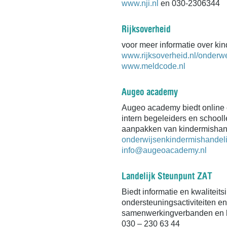
www.nji.nl
en 030-2306344
Rijksoverheid
voor meer informatie over k
www.rijksoverheid.nl/onderw
www.meldcode.nl
Augeo academy
Augeo academy biedt online 
intern begeleiders en schooll
aanpakken van kindermishand
onderwijsenkindermishandeli
info@augeoacademy.nl
Landelijk Steunpunt ZAT
Biedt informatie en kwaliteit
ondersteuningsactiviteiten e
samenwerkingverbanden en 
030 – 230 63 44