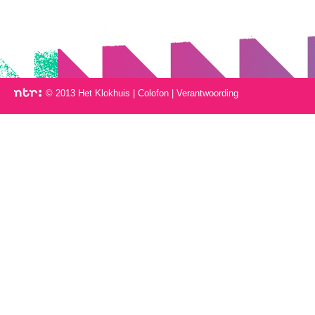
© 2013 Het Klokhuis
|
Colofon
|
Verantwoording