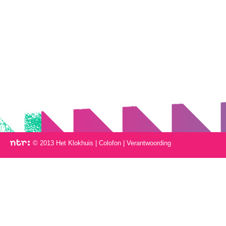
© 2013 Het Klokhuis
|
Colofon
|
Verantwoording