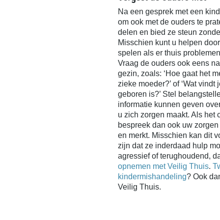
Na een gesprek met een kind 
om ook met de ouders te prat
delen en bied ze steun zonder
Misschien kunt u helpen door h
spelen als er thuis problemen
Vraag de ouders ook eens naa
gezin, zoals: ‘Hoe gaat het me
zieke moeder?’ of ‘Wat vindt 
geboren is?’ Stel belangstell
informatie kunnen geven over
u zich zorgen maakt. Als het 
bespreek dan ook uw zorgen 
en merkt. Misschien kan dit 
zijn dat ze inderdaad hulp 
agressief of terughoudend, d
opnemen met Veilig Thuis
.
Tw
kindermishandeling
? Ook dan
Veilig Thuis.