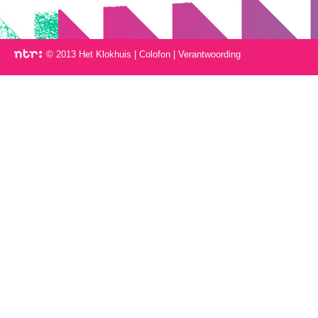
© 2013 Het Klokhuis
|
Colofon
|
Verantwoording