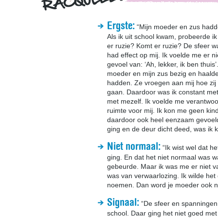
Ergste:
“Mijn moeder en zus hadd
Als ik uit school kwam, probeerde i
er ruzie? Komt er ruzie? De sfeer w
had effect op mij. Ik voelde me er ni
gevoel van: ‘Ah, lekker, ik ben thuis’
moeder en mijn zus bezig en haalde 
hadden. Ze vroegen aan mij hoe zi
gaan. Daardoor was ik constant met
met mezelf. Ik voelde me verantwoo
ruimte voor mij. Ik kon me geen kin
daardoor ook heel eenzaam gevoeld.
ging en de deur dicht deed, was ik k
Niet normaal:
“Ik wist wel dat he
ging. En dat het niet normaal was wat
gebeurde. Maar ik was me er niet v
was van verwaarlozing. Ik wilde he
noemen. Dan word je moeder ook ne
Signaal:
“De sfeer en spanningen
school. Daar ging het niet goed met