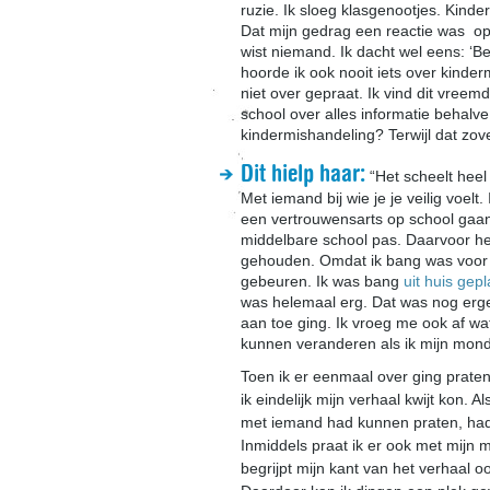
ruzie. Ik sloeg klasgenootjes. Kind
Dat mijn gedrag een reactie was op
wist niemand. Ik dacht wel eens: ‘B
hoorde ik ook nooit iets over kinde
niet over gepraat. Ik vind dit vreem
school over alles informatie behalve
kindermishandeling? Terwijl dat zov
Dit hielp haar:
“Het scheelt heel 
Met iemand bij wie je je veilig voelt.
een vertrouwensarts op school gaa
middelbare school pas. Daarvoor heb
gehouden. Omdat ik bang was voor 
gebeuren. Ik was bang
uit huis gep
was helemaal erg. Dat was nog erge
aan toe ging. Ik vroeg me ook af w
kunnen veranderen als ik mijn mon
Toen ik er eenmaal over ging praten
ik eindelijk mijn verhaal kwijt kon. Als
met iemand had kunnen praten, had
Inmiddels praat ik er ook met mijn
begrijpt mijn kant van het verhaal o