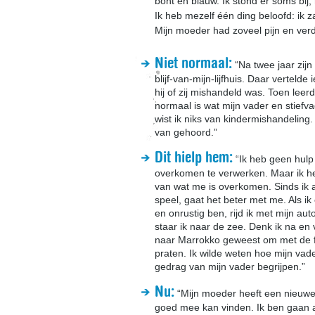
bont en blauw. Ik stond er soms bij
Ik heb mezelf één ding beloofd: ik z
Mijn moeder had zoveel pijn en verdr
Niet normaal:
“Na twee jaar zijn
blijf-van-mijn-lijfhuis. Daar verteld
hij of zij mishandeld was. Toen leerd
normaal is wat mijn vader en stiefva
wist ik niks van kindermishandeling.
van gehoord.”
Dit hielp hem:
“Ik heb geen hulp
overkomen te verwerken. Maar ik he
van wat me is overkomen. Sinds ik a
speel, gaat het beter met me. Als i
en onrustig ben, rijd ik met mijn au
staar ik naar de zee. Denk ik na en v
naar Marrokko geweest om met de fa
praten. Ik wilde weten hoe mijn vade
gedrag van mijn vader begrijpen.”
Nu:
“Mijn moeder heeft een nieuwe
goed mee kan vinden. Ik ben gaan ac