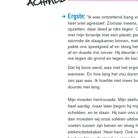
Ergste:
“Ik was ontzettend bang vo
heel snel agressief. Zomaar ineens,
opzetten, daar deed je niks tegen. 
met mijn broertje met een plastic pis
stormde de slaapkamer binnen, met
pakte ons speelgoed af en sloeg he
af en duwde me omver. Hij sleurde 
me tegen de grond en tegen de kac
Dat hij boos werd, was niet het ergst
wanneer. En hoe lang het zou duren. 
zes jaar was. Ik hoefde niet meer ba
duurde niet lang.
Mijn moeder hertrouwde. Mijn stiefv
heel aardig, maar later begon hij mij 
schelden, en te slaan. Hij nam ons 
dan moesten wij onze sokken uitdoe
voeten tussen zijn benen en sloeg h
elektriciteitskabel. Heel hard. Ook 