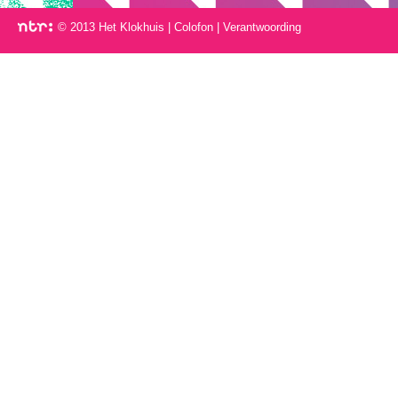
© 2013 Het Klokhuis
|
Colofon
|
Verantwoording