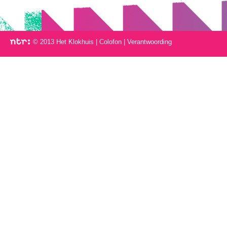
© 2013 Het Klokhuis
|
Colofon
|
Verantwoording