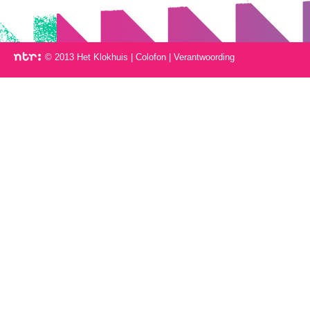
© 2013 Het Klokhuis
|
Colofon
|
Verantwoording